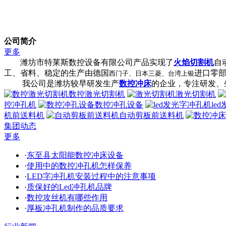
公司简介
更多
潍坊市特莱斯数控设备有限公司产品实现了
火焰切割机
自
工、省料、稳定的生产由德国
进口零
西门子、日本三菱、台湾上银
我公司是潍坊较早研发生产
数控冲床
的企业，专注研发、
数控激光切割机
激光切割机
控冲孔机
数控冲孔设备
le
机前送料机
自动剪板前送料机
集团动态
更多
·
东至县太阳能数控冲床设备
·
使用中的数控冲孔机怎样保养
·
LED字冲孔机安装过程中的注意事项
·
质保好的Led冲孔机品牌
·
数控攻丝机有哪些作用
·
厚板冲孔机制作的品质要求